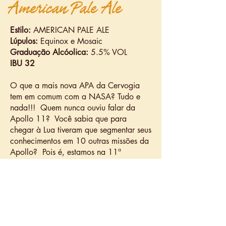
American Pale Ale
Estilo:
AMERICAN PALE ALE
Lúpulos:
Equinox e Mosaic
Graduação Alcóolica:
5.5% VOL
IBU 32
O que a mais nova APA da Cervogia
tem em comum com a NASA? Tudo e
nada!!! Quem nunca ouviu falar da
Apollo 11? Você sabia que para
chegar à Lua tiveram que segmentar seus
conhecimentos em 10 outras missões da
Apollo? Pois é, estamos na 11ª
versão... e assim como a NASA nunca
desistimos de alcançar nosso objetivo e
todos sabemos o resultado: o homem
pisou na Lua pela primeiramente vez na
missão da Apollo 11! E a AP|11 da
Cervogia? Então.... Você vai ter que