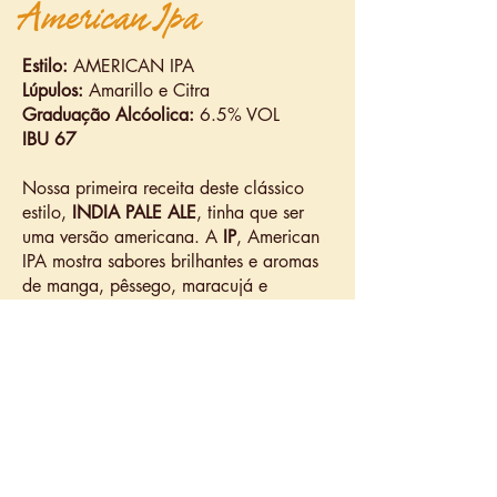
American Ipa
Estilo:
AMERICAN IPA
Lúpulos:
Amarillo e Citra
Graduação Alcóolica:
6.5% VOL
IBU 67
Nossa primeira receita deste clássico
estilo,
INDIA PALE ALE
, tinha que ser
uma versão americana. A
IP
,
American
IPA mostra sabores brilhantes e aromas
de manga, pêssego, maracujá e
generosa adição de grapefruit,
deixando-a levemente cítrica e
equilibrada O corpo mais leve traz à
tona a refrescância dos lúpulos:
Amarillo e Citra. Equilíbrio, uma
explosão de aromas e sabores. Cheers!